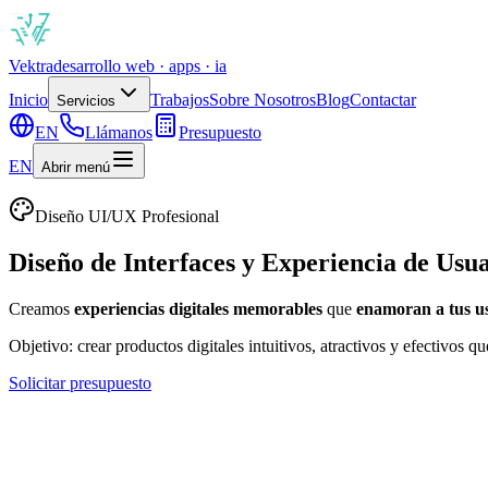
Vek
tra
desarrollo web · apps · ia
Inicio
Trabajos
Sobre Nosotros
Blog
Contactar
Servicios
EN
Llámanos
Presupuesto
EN
Abrir menú
Diseño UI/UX Profesional
Diseño de
Interfaces
y
Experiencia de Usu
Creamos
experiencias digitales memorables
que
enamoran a tus u
Objetivo:
crear productos digitales intuitivos, atractivos y efectivos
qu
Solicitar presupuesto