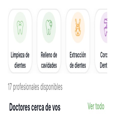
Leer mas
15.11.2025
|
Agentes IA
Agente de Ventas Lagoon Piscinas
Implementación de agente IA para atención al cliente y ventas 24/7
de piscinas de fibra de vidrio.
A
Leer mas
E
15.11.2025
|
Tienda Online
Ecommerce Chispa CR
Sitio web y ecommerce para venta de productos de leña y carbón en
Costa Rica.
Leer mas
D
10.12.2025
|
Apps
Dashboard Real Estate Rinova