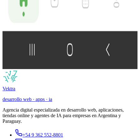
Leer mas
10.10.2025
|
Tienda Online
Ecommerce MG Interspace
Correcciones y optimización de sitio web institucional y tienda
online en WordPress.
E
Leer mas
1
2
3
...
6
Vek
tra
desarrollo web · apps · ia
Agencia digital especializada en desarrollo web, aplicaciones,
tiendas online y agentes de IA para empresas en Argentina y
Paraguay.
+54 9 362 552-8801