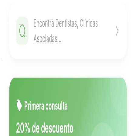
Sistema de administracion de alumnos, grupos y sedes de la
escuelita de futbol mario aimetta
Leer mas
05.11.2025
|
Apps
Sistema de Gestión OV Ocampo Vazquez
Sitio institucional y dashboard de gestión en PHP para estudio
jurídico y contable en Resistencia.
S
Leer mas
L
12.01.2026
|
Agentes IA
Landing con IA Golden Rise
Desarrollo de landing page con React, Node.js e integración de
Inteligencia Artificial para automatización.
Leer mas
20.12.2025
|
Tienda Online