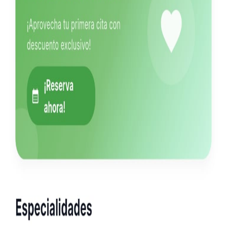
Ecommerce Blooming Estética
Desarrollo de tienda online completa para venta de productos de
estética y belleza.
E
Leer mas
15.01.2026
|
Apps
Dashboard Administrativo Agua Viva
Desarrollo de aplicación web con React y Node.js para logística y
distribución de agua purificada. Panel administrativo a medida.
Leer mas
20.10.2025
|
Apps & Sistemas
App de Turnos Odontológicos Rie App
Aplicación móvil desarrollada en Flutter para reserva de turnos y
gestión de pacientes en odontología.