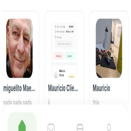
Plataforma institucional con dashboard integrado en React y Node.js
para gestión de propiedades en Uruguay y Argentina.
Leer mas
01.09.2025
|
Apps
Mantenimiento Dashboard Unicel
Soporte y mantenimiento de dashboard en Vercel para servicio
técnico de celulares.
M
Leer mas
L
05.10.2025
|
Agentes IA
Landing Page IA CR Jewelry
Desarrollo web con integración de IA para joyería, mejorando la
experiencia de usuario y atención.