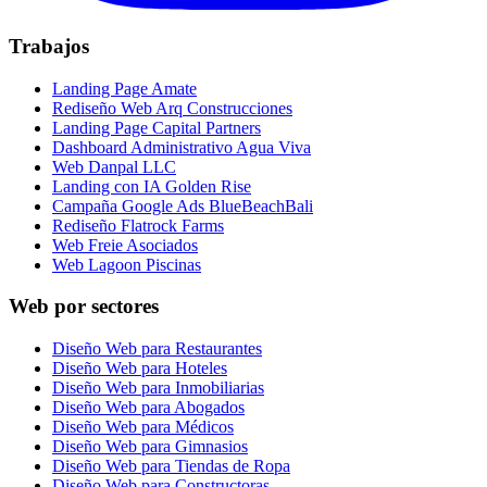
Trabajos
Landing Page Amate
Rediseño Web Arq Construcciones
Landing Page Capital Partners
Dashboard Administrativo Agua Viva
Web Danpal LLC
Landing con IA Golden Rise
Campaña Google Ads BlueBeachBali
Rediseño Flatrock Farms
Web Freie Asociados
Web Lagoon Piscinas
Web por sectores
Diseño Web para Restaurantes
Diseño Web para Hoteles
Diseño Web para Inmobiliarias
Diseño Web para Abogados
Diseño Web para Médicos
Diseño Web para Gimnasios
Diseño Web para Tiendas de Ropa
Diseño Web para Constructoras