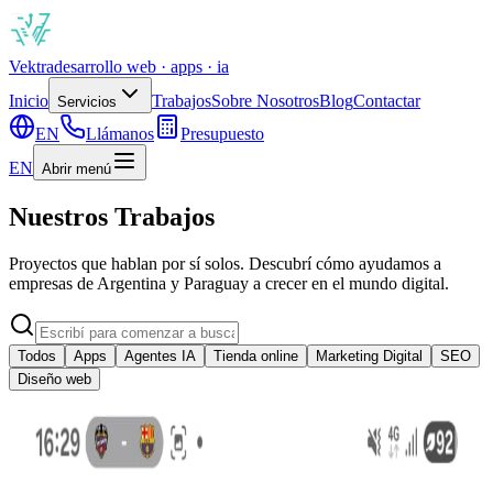
Vek
tra
desarrollo web · apps · ia
Inicio
Trabajos
Sobre Nosotros
Blog
Contactar
Servicios
EN
Llámanos
Presupuesto
EN
Abrir menú
Nuestros Trabajos
Proyectos que hablan por sí solos. Descubrí cómo ayudamos a
empresas de Argentina y Paraguay a crecer en el mundo digital.
Todos
Apps
Agentes IA
Tienda online
Marketing Digital
SEO
Diseño web
8/07/2025
|
Apps
Sistema de administracion de alumnos - Mario
Aimetta